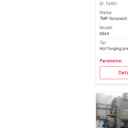
ID:
76451
Marka:
TMP Voronezh
Model:
K864
Tip:
Hot forging pr
Parametre:
Deta