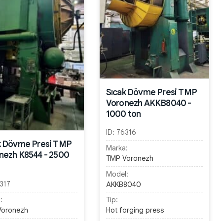
Sıcak Dövme Presi TMP
Voronezh AKKB8040 -
1000 ton
ID:
76316
k Dövme Presi TMP
Marka:
nezh K8544 - 2500
TMP Voronezh
Model:
317
AKKB8040
:
Tip:
Voronezh
Hot forging press