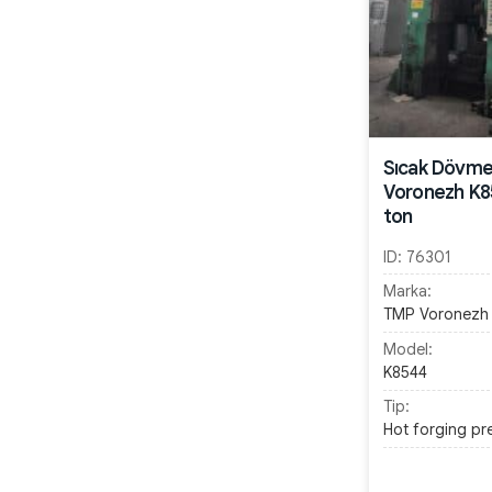
Sıcak Dövme
Voronezh K8
ton
ID:
76301
Marka:
TMP Voronezh
Model:
K8544
Tip:
Hot forging pr