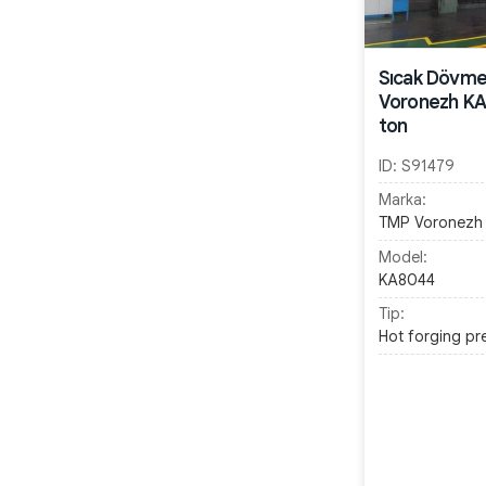
Sıcak Dövme
Voronezh KA
ton
ID:
S91479
Marka:
TMP Voronezh
Model:
KA8044
Tip:
Hot forging pr