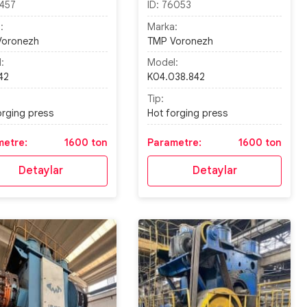
457
ID:
76053
:
Marka:
Voronezh
TMP Voronezh
:
Model:
42
K04.038.842
Tip:
orging press
Hot forging press
metre:
1600 ton
Parametre:
1600 ton
Detaylar
Detaylar