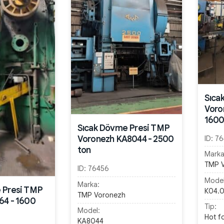
Sıca
Voro
1600
Sıcak Dövme Presi TMP
Voronezh KA8044 - 2500
ID:
76
ton
Marka
TMP 
ID:
76456
Model
Marka:
 Presi TMP
К04.0
TMP Voronezh
64 - 1600
Tip:
Model:
Hot f
KA8044