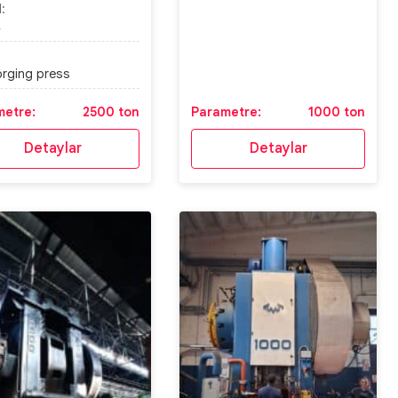
:
4
orging press
metre:
2500 ton
Parametre:
1000 ton
Detaylar
Detaylar