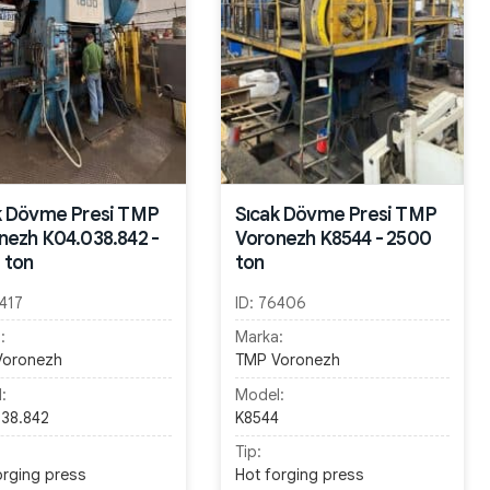
k Dövme Presi TMP
Sıcak Dövme Presi TMP
nezh К04.038.842 -
Voronezh K8544 - 2500
 ton
ton
417
ID:
76406
:
Marka:
Voronezh
TMP Voronezh
:
Model:
38.842
K8544
Tip:
orging press
Hot forging press