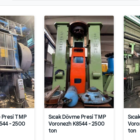
 Presi TMP
Sıcak Dövme Presi TMP
Sıca
544 - 2500
Voronezh K8544 - 2500
Voro
ton
ton