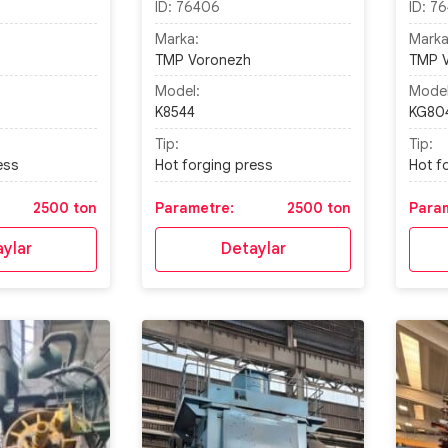
ID:
76406
ID:
76
Marka:
Marka
TMP Voronezh
TMP 
Model:
Model
K8544
KG80
Tip:
Tip:
ess
Hot forging press
Hot f
2500 ton
Parametre:
2500 ton
Para
ylar
Detaylar