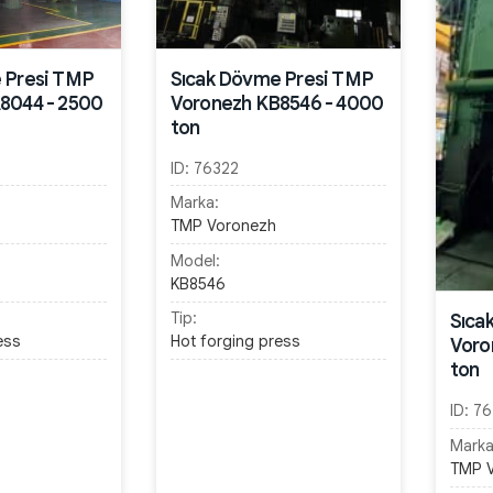
 Presi TMP
Sıcak Dövme Presi TMP
8044 - 2500
Voronezh KB8546 - 4000
ton
ID:
76322
Marka:
TMP Voronezh
Model:
KB8546
Tip:
Sıca
ess
Hot forging press
Voro
ton
ID:
76
Marka
TMP 