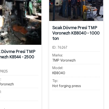
Sıcak Dövme Presi TMP
Voronezh KB8040 - 1000
ton
ID:
76267
k Dövme Presi TMP
Marka:
nezh K8544 - 2500
TMP Voronezh
Model:
9825
KB8040
:
Tip:
Voronezh
Hot forging press
:
4