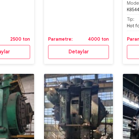
Model
K854
Tip:
Hot f
2500 ton
Parametre:
4000 ton
Para
ylar
Detaylar