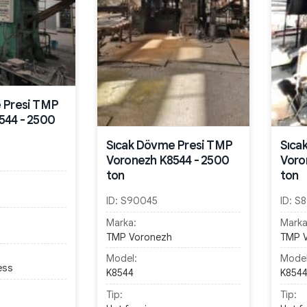
 Presi TMP
544 - 2500
Sıcak Dövme Presi TMP
Sıca
Voronezh K8544 - 2500
Voro
ton
ton
ID:
S90045
ID:
S8
Marka:
Marka
TMP Voronezh
TMP 
Model:
Model
ess
K8544
K854
Tip:
Tip: