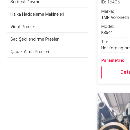
Serbest Dövme
ID:
76406
Marka:
Halka Haddeleme Makineleri
TMP Voronezh
Vidalı Presler
Model:
K8544
Sac Şekillendirme Presleri
Tip:
Hot forging pr
Çapak Alma Presleri
Parametre:
Deta