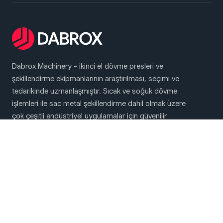
Dabrox Machinery - ikinci el dövme presleri ve
şekillendirme ekipmanlarının araştırılması, seçimi ve
tedarikinde uzmanlaşmıştır. Sıcak ve soğuk dövme
işlemleri ile sac metal şekillendirme dahil olmak üzere
çok çeşitli endüstriyel uygulamalar için güvenilir
çözümler sunuyoruz
Ana Menü
Dövme ve Presleme Makineleri
Hakkımızda