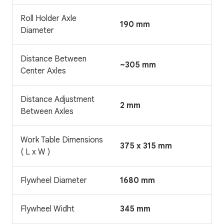
Roll Holder Axle
190 mm
Diameter
Distance Between
~305 mm
Center Axles
Distance Adjustment
2 mm
Between Axles
Work Table Dimensions
375 x 315 mm
( L x W )
Flywheel Diameter
1680 mm
Flywheel Widht
345 mm