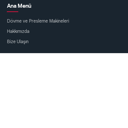
Ana Menü
Dövme ve Presleme Makineleri
Hakkımızda
Bize Ulaşın
Sosyal ağlarda biz
© 2026 Dabrox Machinery. Tüm hakları saklıdır