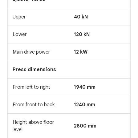
Upper
40 kN
Lower
120 kN
Main drive power
12 kW
Press dimensions
From left to right
1940 mm
From front to back
1240 mm
Height above floor
2800 mm
level