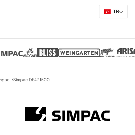
TR
impac
Simpac DE4P1500