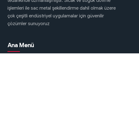
tedarikinde uzmanlaşmıştır. Sıcak ve soğuk dövme
işlemleri ile sac metal şekillendirme dahil olmak üzere
çok çeşitli endüstriyel uygulamalar için güvenilir
çözümler sunuyoruz
Ana Menü
Dövme ve Presleme Makineleri
Hakkımızda
Bize Ulaşın
Sosyal ağlarda biz