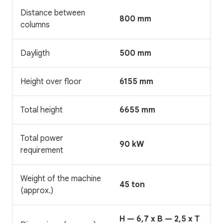
Distance between
800 mm
columns
Dayligth
500 mm
Height over floor
6155 mm
Total height
6655 mm
Total power
90 kW
requirement
Weight of the machine
45 ton
(approx.)
H — 6,7 x B — 2,5 x T