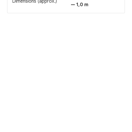
Dimensions (approx.)
— 1,0 m